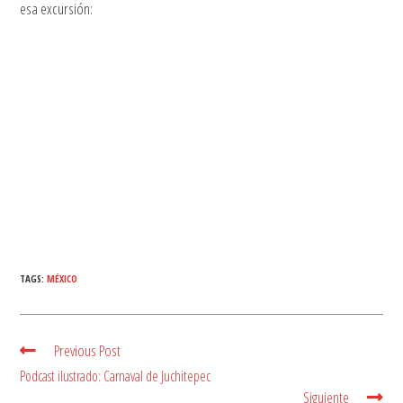
esa excursión:
TAGS:
MÉXICO
Previous Post
Read
more
Podcast ilustrado: Carnaval de Juchitepec
articles
Siguiente