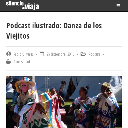
Skip
to
content
Podcast ilustrado: Danza de los
Viejitos
Post
Post
Post
Pablo Olivares
25 diciembre, 2016
Podcasts
author:
published:
category:
Reading
1 mins read
time: