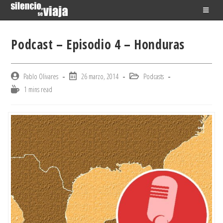
Skip
to
content
Podcast – Episodio 4 – Honduras
Post
Post
Post
Pablo Olivares
26 marzo, 2014
Podcasts
author:
published:
category:
Reading
1 mins read
time: