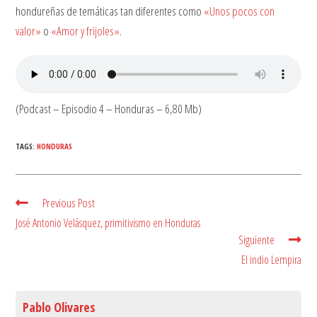
hondureñas de temáticas tan diferentes como
«Unos pocos con
valor»
o
«Amor y frijoles»
.
(Podcast – Episodio 4 – Honduras – 6,80 Mb)
TAGS:
HONDURAS
Previous Post
Read
more
José Antonio Velásquez, primitivismo en Honduras
articles
Siguiente
El indio Lempira
Pablo Olivares