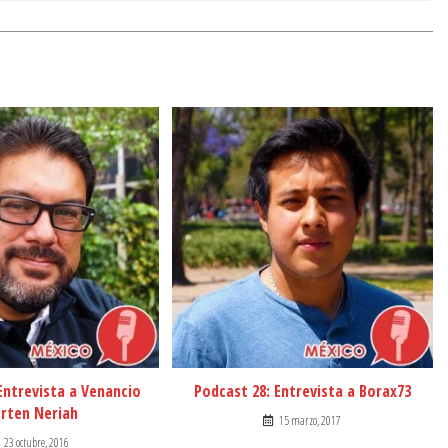
Entrevista a Venancio
Podcast 28: Entrevista a Borax73
rten Neriah
15 marzo, 2017
23 octubre, 2016