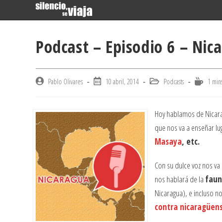
Skip
to
content
Podcast – Episodio 6 – Nic
Post
Post
Post
Reading
Pablo Olivares
10 abril, 2014
Podcasts
1 min
author:
published:
category:
time:
Hoy hablamos de Nicar
que nos va a enseñar l
Masaya
, etc.
Con su dulce voz nos va
nos hablará de la
faun
Nicaragua), e incluso n
contra nicaragüen