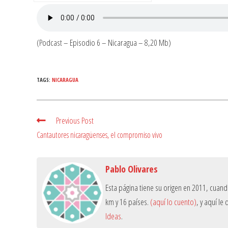
(Podcast – Episodio 6 – Nicaragua – 8,20 Mb)
TAGS:
NICARAGUA
Previous Post
Read
more
Cantautores nicaragüenses, el compromiso vivo
articles
Pablo Olivares
Esta página tiene su origen en 2011, cuan
km y 16 países.
(aquí lo cuento)
, y aquí l
Ideas
.