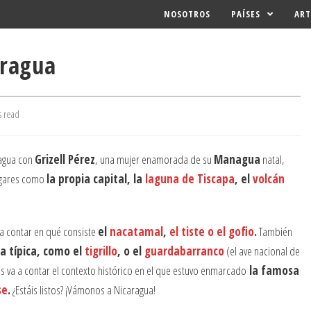
NOSOTROS
PAÍSES
ART
aragua
s read
agua con
Grizell Pérez
, una mujer enamorada de su
Managua
natal,
ugares como
la propia capital, la
laguna de Tiscapa
, el
volcán
 a contar en qué consiste
el
nacatamal
,
el tiste o el gofio
.
También
a típica, como el
tigrillo
, o el
guardabarranco
(el ave nacional de
os va a contar el contexto histórico en el que estuvo enmarcado
la famosa
se
.
¿Estáis listos? ¡Vámonos a Nicaragua!