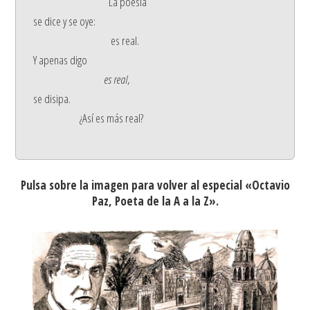
La poesía
se dice y se oye:
es real.
Y apenas digo
es real
,
se disipa.
¿Así es más real?
Pulsa sobre la imagen para volver al especial «Octavio
Paz, Poeta de la A a la Z».