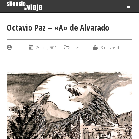
Skip
to
content
Octavio Paz – «A» de Alvarado
Post
Post
Post
Reading
Piotr
23 abril, 2015
Literatura
3 mins read
author:
published:
category:
time: