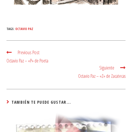
TAGS:
OCTAVIO PAZ
Previous Post
Read
more
Octavio Paz – «P» de Poeta
articles
Siguiente
Octavio Paz – «Z» de Zacatecas
TAMBIÉN TE PUEDE GUSTAR...