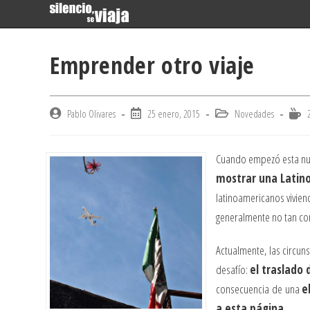
Skip
to
content
Emprender otro viaje
Post
Post
Post
Readi
Pablo Olivares
25 enero, 2015
Novedades
author:
published:
category:
time:
Cuando empezó esta nu
mostrar una Latin
latinoamericanos vivie
generalmente no tan con
Actualmente, las circun
desafío:
el traslado
consecuencia de una
e
a esta página.