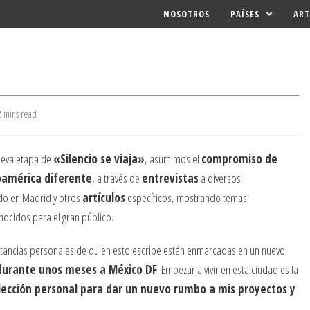
NOSOTROS
PAÍSES
ART
ng
2 mins read
eva etapa de
«Silencio se viaja»
, asumimos el
compromiso de
oamérica diferente
, a través de
entrevistas
a diversos
ndo en Madrid y otros
artículos
específicos, mostrando temas
ocidos para el gran público.
stancias personales de quien esto escribe están enmarcadas en un nuevo
 durante unos meses a México DF
. Empezar a vivir en esta ciudad es la
lección personal para dar un nuevo rumbo a mis proyectos y