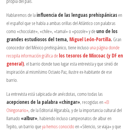
propia del país.
Hablaremos de la
influencia de las lenguas prehispánicas
en
el español que se habla a ambas orillas del Atlántico con palabras
como «chocolate», «chile», «tamal» o «pozole» y de
uno de los
grandes estudiosos del tema,
Miguel León-Portilla
.
Gran
conocedor del México prehispánico, tiene incluso
una página donde
recopila información gráfica de
los tesoros de Mixcoac (y DF en
general)
, el barrio donde tuvo lugar esta entrevista y que sirvió de
inspiración al mismísimo Octavio Paz, ilustre ex-habitante de ese
barrio.
La entrevista está salpicada de anécdotas, como todas las
acepciones de la palabra «chingar»
, recogidas en
«El
Chingonario»
, de la Editorial Algarabía, y de la importancia cultural del
llamado
«albur»
, habiendo incluso campeonatos de albur en
Tepito, un barrio que
ya hemos conocido
en «Silencio, se viaja» y que