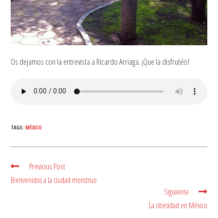
Os dejamos con la entrevista a Ricardo Arriaga. ¡Que la disfrutéis!
TAGS:
MÉXICO
Previous Post
Read
more
Bienvenidos a la ciudad monstruo
articles
Siguiente
La obesidad en México